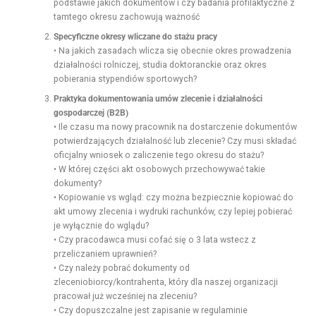
podstawie jakich dokumentów i czy badania profilaktyczne z
tamtego okresu zachowują ważność
Specyficzne okresy wliczane do stażu pracy
• Na jakich zasadach wlicza się obecnie okres prowadzenia
działalności rolniczej, studia doktoranckie oraz okres
pobierania stypendiów sportowych?
Praktyka dokumentowania umów zlecenie i działalności
gospodarczej (B2B)
• Ile czasu ma nowy pracownik na dostarczenie dokumentów
potwierdzających działalność lub zlecenie? Czy musi składać
oficjalny wniosek o zaliczenie tego okresu do stażu?
• W której części akt osobowych przechowywać takie
dokumenty?
• Kopiowanie vs wgląd: czy można bezpiecznie kopiować do
akt umowy zlecenia i wydruki rachunków, czy lepiej pobierać
je wyłącznie do wglądu?
• Czy pracodawca musi cofać się o 3 lata wstecz z
przeliczaniem uprawnień?
• Czy należy pobrać dokumenty od
zleceniobiorcy/kontrahenta, który dla naszej organizacji
pracował już wcześniej na zleceniu?
• Czy dopuszczalne jest zapisanie w regulaminie