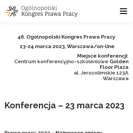
Przejdź
do
Menu
treści
O NAS
PARTNERZY
ZGŁOSZENIE
KONTAKT
46. Ogólnopolski Kongres Prawa Pracy
23-24 marca 2023, Warszawa/on-line
Miejsce konferencji:
Centrum konferencyjno–szkoleniowe
Golden
Floor Plaza
al. Jerozolimskie 123A
Warszawa
Konferencja – 23 marca 2023
Prawo pracy 2023 – Najnowsze zmiany,