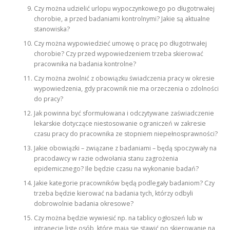
Czy można udzielić urlopu wypoczynkowego po długotrwałej
chorobie, a przed badaniami kontrolnymi? Jakie są aktualne
stanowiska?
Czy można wypowiedzieć umowę o pracę po długotrwałej
chorobie? Czy przed wypowiedzeniem trzeba skierować
pracownika na badania kontrolne?
Czy można zwolnić z obowiązku świadczenia pracy w okresie
wypowiedzenia, gdy pracownik nie ma orzeczenia o zdolności
do pracy?
Jak powinna być sformułowana i odczytywane zaświadczenie
lekarskie dotyczące niestosowanie ograniczeń w zakresie
czasu pracy do pracownika ze stopniem niepełnosprawności?
Jakie obowiązki – związane z badaniami – będą spoczywały na
pracodawcy w razie odwołania stanu zagrożenia
epidemicznego? Ile będzie czasu na wykonanie badań?
Jakie kategorie pracowników będą podlegały badaniom? Czy
trzeba będzie kierować na badania tych, którzy odbyli
dobrowolnie badania okresowe?
Czy można będzie wywiesić np. na tablicy ogłoszeń lub w
intranecie listę osób, które mają się stawić po skierowanie na