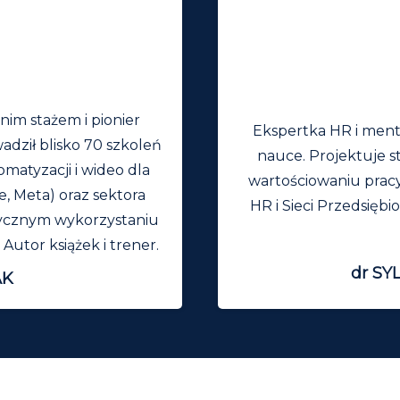
nim stażem i pionier
Ekspertka HR i mento
adził blisko 70 szkoleń
nauce. Projektuje s
omatyzacji i wideo dla
wartościowaniu pracy
, Meta) oraz sektora
HR i Sieci Przedsiębi
ktycznym wykorzystaniu
Autor książek i trener.
dr S
AK