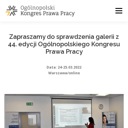
Przejdź
do
Menu
treści
O NAS
PARTNERZY
ZGŁOSZENIE
KONTAKT
Zapraszamy do sprawdzenia galerii z
44. edycji Ogólnopolskiego Kongresu
Prawa Pracy
Data: 24-25.03.2022
Warszawa/online