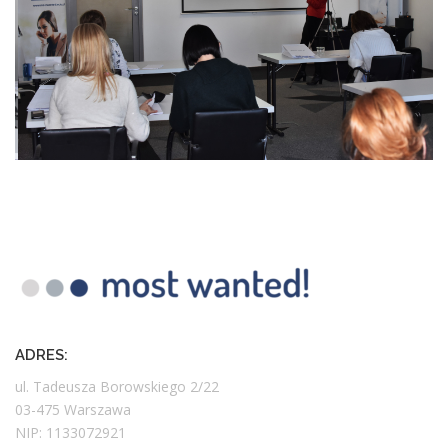
ADRES:
ul. Tadeusza Borowskiego 2/22
03-475 Warszawa
NIP: 1133072921