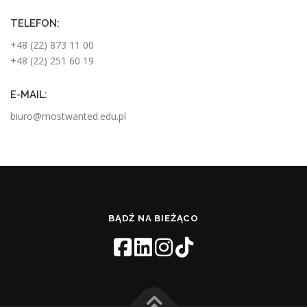
TELEFON:
+48 (22) 873 11 00
+48 (22) 251 60 19
E-MAIL:
biuro@mostwanted.edu.pl
BĄDŹ NA BIEŻĄCO