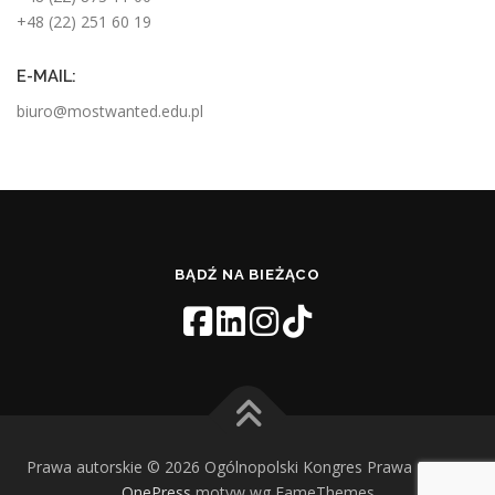
+48 (22) 251 60 19
E-MAIL:
biuro@mostwanted.edu.pl
BĄDŹ NA BIEŻĄCO
Prawa autorskie © 2026 Ogólnopolski Kongres Prawa Pracy
–
OnePress
motyw wg FameThemes