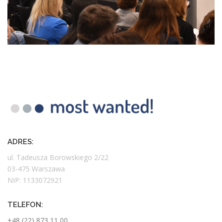
ADRES:
ul. Tadeusza Borowskiego 2/22
03-475 Warszawa
NIP: 1133072921
TELEFON:
+48 (22) 873 11 00