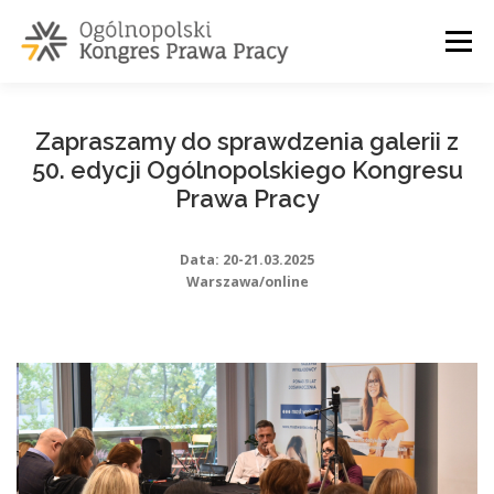
Przejdź
do
Menu
treści
O NAS
PARTNERZY
ZGŁOSZENIE
KONTAKT
Zapraszamy do sprawdzenia galerii z
50. edycji Ogólnopolskiego Kongresu
Prawa Pracy
Data: 20-21.03.2025
Warszawa/online