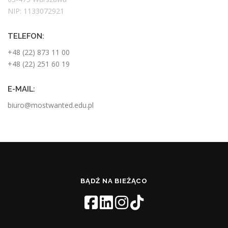
NIP: 1133072921
TELEFON:
+48 (22) 873 11 00
+48 (22) 251 60 19
E-MAIL:
biuro@mostwanted.edu.pl
BĄDŹ NA BIEŻĄCO